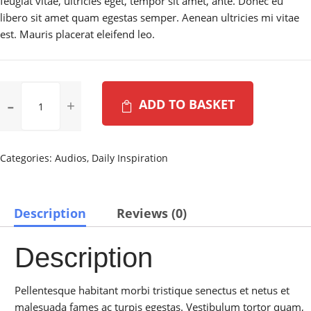
feugiat vitae, ultricies eget, tempor sit amet, ante. Donec eu
libero sit amet quam egestas semper. Aenean ultricies mi vitae
est. Mauris placerat eleifend leo.
Performance
ADD TO BASKET
Liquid
Cooling
System
quantity
Categories:
Audios
,
Daily Inspiration
Description
Reviews (0)
Description
Pellentesque habitant morbi tristique senectus et netus et
malesuada fames ac turpis egestas. Vestibulum tortor quam,